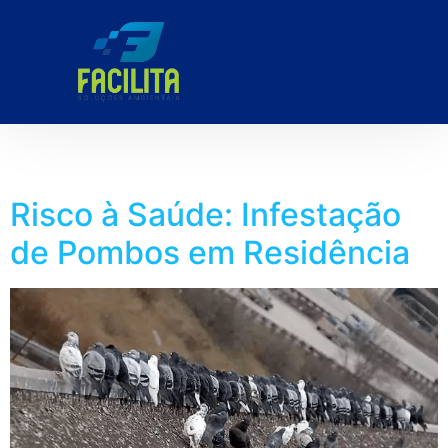
Tag:
#pombo
Risco à Saúde: Infestação
de Pombos em Residência