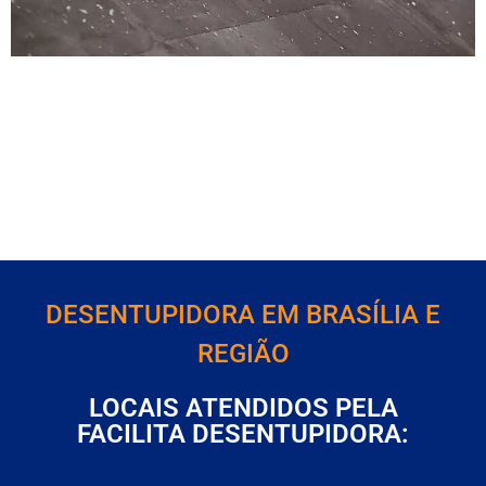
Risco que os pombos podem trazer à saúde Pombos:
vetores de doenças Os pombos são aves urbanas
comuns que podem representar um risco à saúde
humana. Eles são vetores de várias doenças, incluindo:
Essas são as doenças que causam o Risco que os
pombos podem trazer à saúde. Dermatite Dermatite
vinda dos pombos sendo um […]
DESENTUPIDORA EM BRASÍLIA E
REGIÃO
LOCAIS ATENDIDOS PELA
FACILITA DESENTUPIDORA: