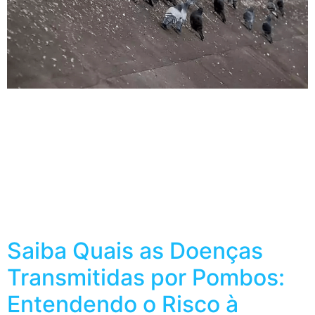
Pombos: Uma Ameaça Silenciosa à Saúde Pública
Embora frequentemente vistos como aves inofensivas,
os pombos urbanos representam um risco real à saúde
pública. Sua presença em áreas residenciais pode trazer
diversos problemas, desde a sujeira e o barulho
excessivos até a proliferação de doenças graves.
Doenças Transmitidas por Pombos: Um Perigo Invisível
As fezes de […]
Saiba Quais as Doenças
Transmitidas por Pombos:
Entendendo o Risco à